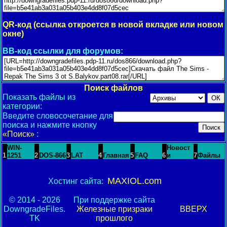
QR-код (ссылка откроется в новой вкладке или новом
окне)
BB-код ссылки для форумов:
Поиск файлов
Показать файлы из
категории:
Введите словосочетание для
поиска и нажмите кнопку
«Поиск»
:
WIN-
Новост
1
1251
2
DOS-866
3
LAT
4
Главная
5
FAQ
6
и
7
Файлы
MAXIOL.com
Хостинг сайта:
© 2014 - 2026
При поддержке сайта
DowngradeFiles.
Железные призраки
ВВЕРХ
TK
прошлого