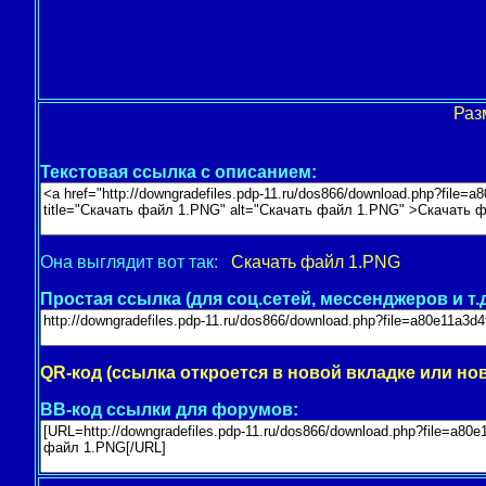
Раз
Текстовая ссылка с описанием:
Она выглядит вот так:
Скачать файл 1.PNG
Простая ссылка (для соц.сетей, мессенджеров и т.д
QR-код (ссылка откроется в новой вкладке или но
BB-код ссылки для форумов: