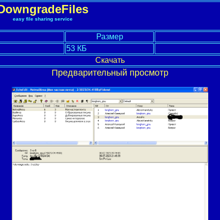
DowngradeFiles
easy file sharing service
Размер
53 КБ
Скачать
Предварительный просмотр