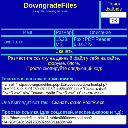
DowngradeFiles
Поиск
файлов
easy file sharing service
Имя
Размер
Описание
15.28
Foxit PDF Reader
FoxitR.exe
МБ
6.0.6.722
Скачать
Разместите ссылку на данный файл у себя на сайте,
форуме, блоге.
Просто скопируйте следующий код:
Текстовая ссылка с описанием:
Она выглядит вот так:
Скачать файл FoxitR.exe
Простая ссылка (для соц.сетей, мессенджеров и т.д):