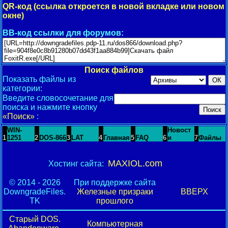
QR-код (ссылка откроется в новой вкладке или новом
окне)
BB-код ссылки для форумов:
Поиск файлов
Показать файлы из
категории:
Введите словосочетание для
поиска и нажмите кнопку
«Поиск»
:
WIN-
Новост
1
1251
2
DOS-866
3
LAT
4
Главная
5
FAQ
6
и
7
Файлы
MAXIOL.com
Хостинг сайта:
© 2014 - 2026
При поддержке сайта
DowngradeFiles.
Железные призраки
ВВЕРХ
TK
прошлого
Старый DOS.
Компьютерная