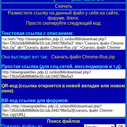
Скачать
Разместите ссылку на данный файл у себя на сайте,
форуме, блоге.
Просто скопируйте следующий код:
Текстовая ссылка с описанием:
Она выглядит вот так:
Скачать файл Chrome-Rus.zip
Простая ссылка (для соц.сетей, мессенджеров и т.д):
QR-код (ссылка откроется в новой вкладке или новом
окне)
BB-код ссылки для форумов:
Поиск файлов
Показать файлы из