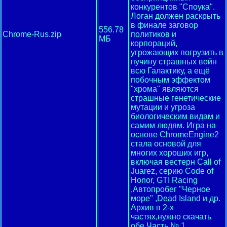
конкурентов "Споука".
Логан должен раскрыть
в финале заговор
556.78
Chrome-Rus.zip
политиков и
МБ
корпораций,
угрожающих погрузить в
пучину страшных войн
всю Галактику, а ещё
побочным эффектом
"хрома" являются
страшные генетические
мутации и угроза
биологическим видам и
самим людям. Игра на
основе ChromeEngine2
стала основой для
многих хороших игр,
включая вестерн Call of
Juarez, серию Code of
Honor, GTI Racing
,Автопробег "Черное
море" ,Dead Island и др.
Архив в 2-х
частях,нужно скачать
обе.Часть № 1