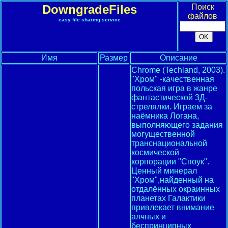
DowngradeFiles
Поиск
файлов
easy file sharing service
Имя
Размер
Описание
Chrome (Techland, 2003).
"Хром" -качественная
польская игра в жанре
фантастической 3Д-
стрелялки. Играем за
наёмника Логана,
выполняющего задания
могущественной
транснациональной
космической
корпорации "Споук".
Ценный минерал
"Хром",найденный на
отдалённых окраинных
планетах Галактики
привлекает внимание
алчных и
беспринципных