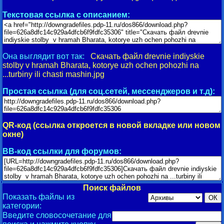
Текстовая ссылка с описанием:
Она выглядит вот так:
Скачать файл drevnie indiyskie
stolby v hramah Bharata, kotorye uzh ochen pohozhi na
...turbiny ili chasti mashin.jpg
Простая ссылка (для соц.сетей, мессенджеров и т.д):
QR-код (ссылка откроется в новой вкладке или новом
окне)
BB-код ссылки для форумов:
Поиск файлов
Показать файлы из
категории:
Введите словосочетание для