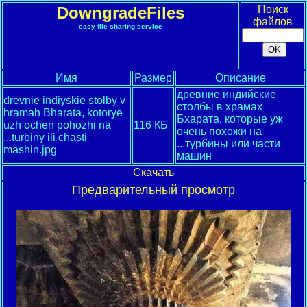
DowngradeFiles
Поиск
файлов
easy file sharing service
Имя
Размер
Описание
древние индийские
drevnie indiyskie stolby v
столбы в храмах
hramah Bharata, kotorye
Бхарата, которые уж
uzh ochen pohozhi na
116 КБ
очень похожи на
...turbiny ili chasti
...турбины или части
mashin.jpg
машин
Скачать
Предварительный просмотр