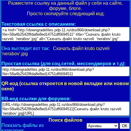
Разместите ссылку на данный файл у себя на сайте,
форуме, блоге.
Просто скопируйте следующий код:
Текстовая ссылка с описанием:
Она выглядит вот так:
Скачать файл kruto razveli
'nerabov'.jpg
Простая ссылка (для соц.сетей, мессенджеров и т.д):
QR-код (ссылка откроется в новой вкладке или новом
окне)
BB-код ссылки для форумов:
Поиск файлов
Показать файлы из
категории: