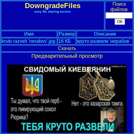
DowngradeFiles
Поиск
файлов
easy file sharing service
Имя
Размер
Описание
kruto razveli 'nerabov'.jpg
16 КБ
круто развели 'нерабов'
Скачать
Предварительный просмотр