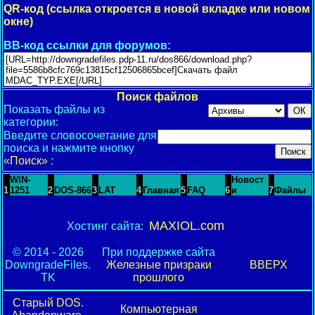
QR-код (ссылка откроется в новой вкладке или новом
окне)
BB-код ссылки для форумов:
Поиск файлов
Показать файлы из
категории:
Введите словосочетание для
поиска и нажмите кнопку
«Поиск»
:
WIN-
Новост
1
1251
2
DOS-866
3
LAT
4
Главная
5
FAQ
6
и
7
Файлы
MAXIOL.com
Хостинг сайта:
© 2014 - 2026
При поддержке сайта
DowngradeFiles.
Железные призраки
ВВЕРХ
TK
прошлого
Старый DOS.
Компьютерная