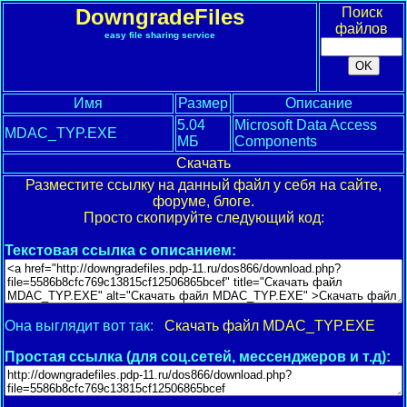
DowngradeFiles
Поиск
файлов
easy file sharing service
Имя
Размер
Описание
5.04
Microsoft Data Access
MDAC_TYP.EXE
МБ
Components
Скачать
Разместите ссылку на данный файл у себя на сайте,
форуме, блоге.
Просто скопируйте следующий код:
Текстовая ссылка с описанием:
Она выглядит вот так:
Скачать файл MDAC_TYP.EXE
Простая ссылка (для соц.сетей, мессенджеров и т.д):