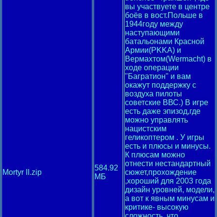
вы участвуете в центре
боёв в вост.Польше в
1944году между
наступающими
батальонами Красной
Армии(PKKA) и
Вермахтом(Wermacht) в
ходе операции
"Багратион" и вам
окажут поддержку с
воздуха пилоты
советские ВВС.) В игре
есть даже эпизод,где
можно управлять
нацистским
геликоптером . У игры
есть и плюсы и минусы.
К плюсам можно
отнести нестандартный
584.92
Mortyr II.zip
сюжет,прохождение
МБ
,хороший для 2003 года
дизайн уровней, модели,
а вот к явным минусам и
критике- высокую
сложность, что