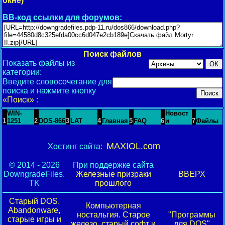
окне)
BB-код ссылки для форумов:
Поиск файлов
Показать файлы из
категории:
Введите словосочетание для
поиска и нажмите кнопку
«Поиск»
:
WIN-
Новост
1
1251
2
DOS-866
3
LAT
4
Главная
5
FAQ
6
и
7
Файлы
MAXIOL.com
Хостинг сайта:
© 2014 - 2026
При поддержке сайта
DowngradeFiles.
Железные призраки
ВВЕРХ
TK
прошлого
Старый DOS.
Компьютерная
Abandonware,
ностальгия. Старое
"Программы
старые игры и
железо, старый софт и
для DOS"