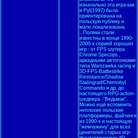
изначально эта игра как
и Pyl(1997) была
ориентирована на
польскую публику и
мало локализована.
...Поляки cтали
известны в конце 1990-
2000-х серией хороших
игр : от FPS шутера
Chrome Specops ,
аркадными автогонками
типа Warszawka racing и
3D-FPS-Battlestrike
Resistance/Shadow
Stalingrad/Chernobyl
Commando и др. до
настоящего RPG-action-
шедевра -"Ведьмак".
Можно ещё вспомнить
неплохие польские
платформеры, файтинги
из 1990-х и настоящую
"жемчужину" для всех
ценителей старых игр-
фантастическую 3D-