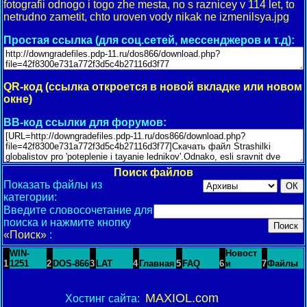
fotografii odnogo i togo zhe mesta, no s raznicey v 114 let, to
netrudno zametit, chto uroven vody nikak ne izmenilsya.jpg
Простая ссылка (для соц.сетей, мессенджеров и т.д):
QR-код (ссылка откроется в новой вкладке или новом
окне)
BB-код ссылки для форумов:
Поиск файлов
Показать файлы из
категории:
Введите словосочетание для
поиска и нажмите кнопку
«Поиск»
:
WIN-
Новост
1
1251
2
DOS-866
3
LAT
4
Главная
5
FAQ
6
и
7
Файлы
MAXIOL.com
Хостинг сайта: