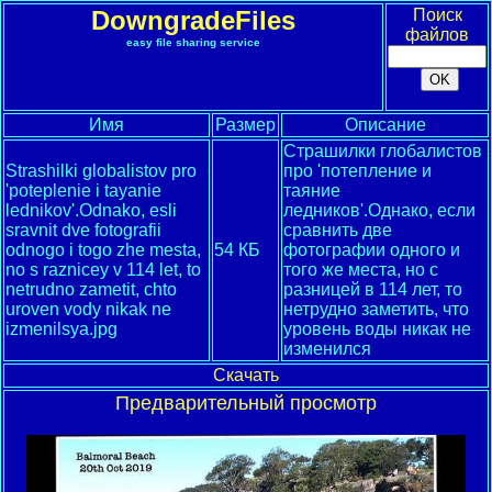
DowngradeFiles
Поиск
файлов
easy file sharing service
Имя
Размер
Описание
Страшилки глобалистов
Strashilki globalistov pro
про 'потепление и
'poteplenie i tayanie
таяние
lednikov'.Odnako, esli
ледников'.Однако, если
sravnit dve fotografii
сравнить две
odnogo i togo zhe mesta,
54 КБ
фотографии одного и
no s raznicey v 114 let, to
того же места, но с
netrudno zametit, chto
разницей в 114 лет, то
uroven vody nikak ne
нетрудно заметить, что
izmenilsya.jpg
уровень воды никак не
изменился
Скачать
Предварительный просмотр