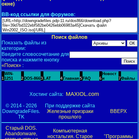
окне)
BB-код ссылки для форумов:
Поиск файлов
Показать файлы из
категории:
Введите словосочетание для
поиска и нажмите кнопку
«Поиск»
:
WIN-
Новост
1
1251
2
DOS-866
3
LAT
4
Главная
5
FAQ
6
и
7
Файлы
MAXIOL.com
Хостинг сайта:
© 2014 - 2026
При поддержке сайта
DowngradeFiles.
Железные призраки
ВВЕРХ
TK
прошлого
Старый DOS.
Компьютерная
Abandonware,
ностальгия. Старое
"Программы