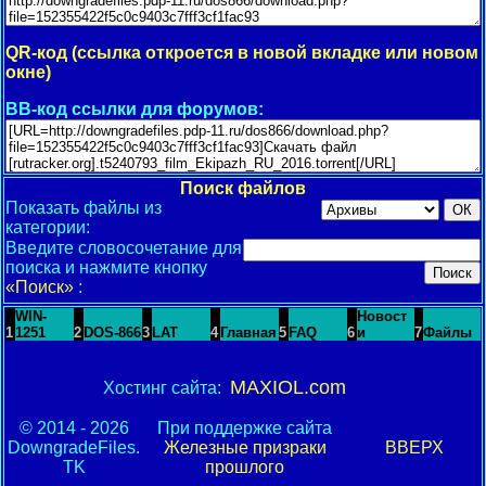
QR-код (ссылка откроется в новой вкладке или новом
окне)
BB-код ссылки для форумов:
Поиск файлов
Показать файлы из
категории:
Введите словосочетание для
поиска и нажмите кнопку
«Поиск»
:
WIN-
Новост
1
1251
2
DOS-866
3
LAT
4
Главная
5
FAQ
6
и
7
Файлы
MAXIOL.com
Хостинг сайта:
© 2014 - 2026
При поддержке сайта
DowngradeFiles.
Железные призраки
ВВЕРХ
TK
прошлого