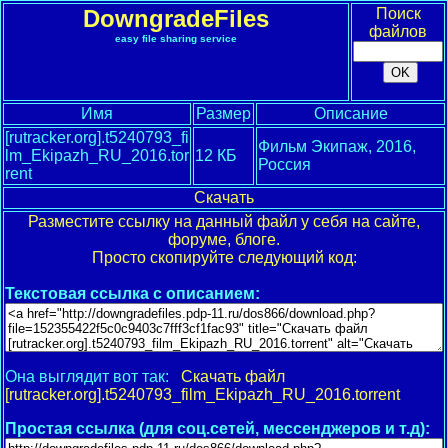
DowngradeFiles
Поиск
файлов
easy file sharing service
Имя
Размер
Описание
[rutracker.org].t5240793_fi
Фильм Экипаж, 2016,
lm_Ekipazh_RU_2016.tor
12 КБ
Россия
rent
Скачать
Разместите ссылку на данный файл у себя на сайте,
форуме, блоге.
Просто скопируйте следующий код:
Текстовая ссылка с описанием:
Она выглядит вот так:
Скачать файл
[rutracker.org].t5240793_film_Ekipazh_RU_2016.torrent
Простая ссылка (для соц.сетей, мессенджеров и т.д):